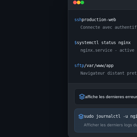
ssh
production-web
Connecte avec authentif
$
systemctl status nginx
nginx.service - active 
sftp
/var/www/app
Navigateur distant pret
sudo journalctl -u ng
Afficher les derniers logs 