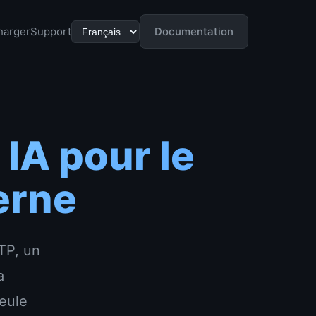
harger
Support
Documentation
 IA pour le
erne
TP, un
a
seule