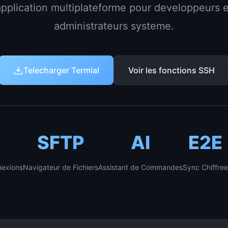
application multiplateforme pour developpeurs e
administrateurs systeme.
Telecharger Termial
Voir les fonctions SSH
SFTP
AI
E2E
nexions
Navigateur de Fichiers
Assistant de Commandes
Sync Chiffree