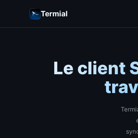
Termial
Le client 
tra
Termi
sync