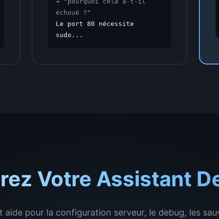
→
"
pourquoi cela a-t-il
échoué ?
"
Le port 80 nécessite
sudo...
rez Votre Assistant D
aide pour la configuration serveur, le debug, les sau