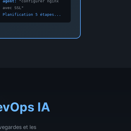
agent:
"
configurer nginx
avec SSL
"
Planification 5 étapes...
evOps IA
vegardes et les