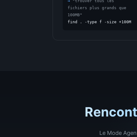
→
"
trouver tous les
fichiers plus grands que
100MB
"
find . -type f -size +100M
Rencont
Le Mode Agent 