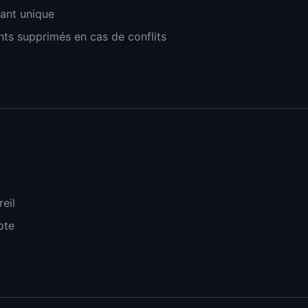
iant unique
ts supprimés en cas de conflits
eil
pte