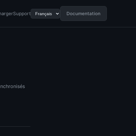
harger
Support
Documentation
ynchronisés