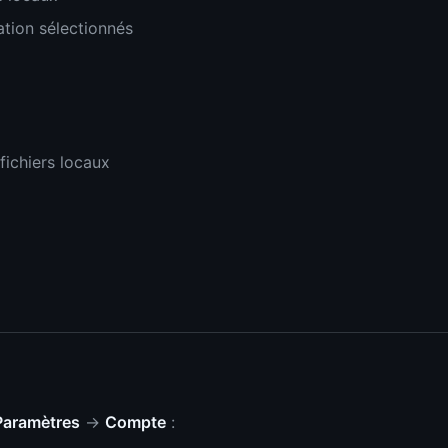
ation sélectionnés
ichiers locaux
Paramètres
→
Compte
: