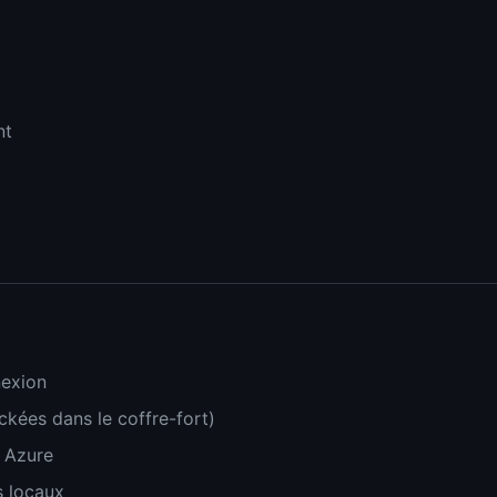
nt
nexion
kées dans le coffre-fort)
, Azure
 locaux