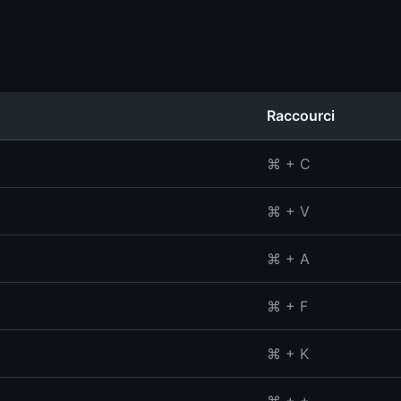
Raccourci
⌘ + C
⌘ + V
⌘ + A
⌘ + F
⌘ + K