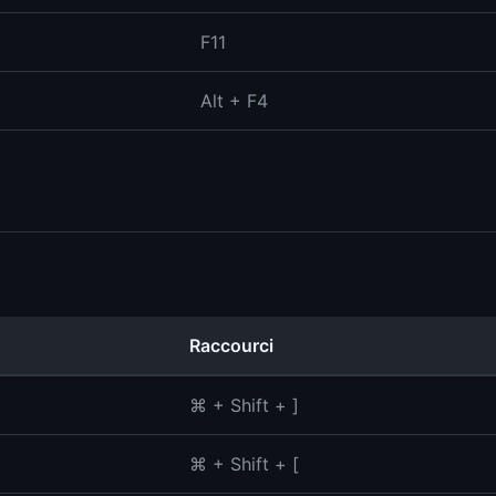
F11
Alt + F4
Raccourci
⌘ + Shift + ]
⌘ + Shift + [