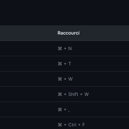
Raccourci
⌘ + N
⌘ + T
⌘ + W
⌘ + Shift + W
⌘ + ,
⌘ + Ctrl + F